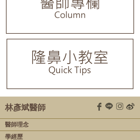
林彥斌醫師
醫師理念
學經歷